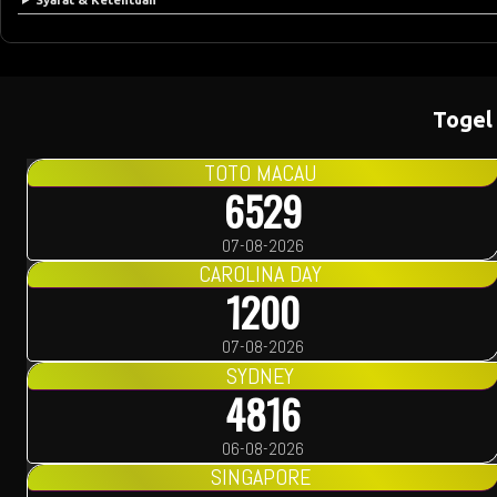
Togel
TOTO MACAU
6529
07-08-2026
CAROLINA DAY
1200
07-08-2026
SYDNEY
4816
06-08-2026
SINGAPORE