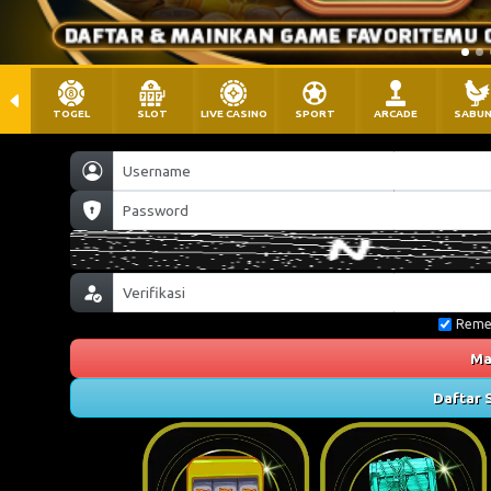
TOGEL
SLOT
LIVE CASINO
SPORT
ARCADE
SABU
Reme
Ma
Daftar 