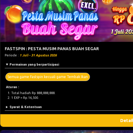
FASTSPIN : PESTA MUSIM PANAS BUAH SEGAR
Periode :
1 Juli - 31 Agustus 2026
Permainan yang berpartisipasi
Semua game Fastspin kecuali game Tembak Ikan
Aturan :
Total hadiah Rp 888,888,888.
1 EXP = Rp.16,500.
Syarat & Ketentuan
Detai