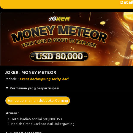
Detai
JOKER : MONEY METEOR
Periode :
Event berlangsung setiap hari
Permainan yang berpartisipasi
Semua permainan slot JokerGaming
Aturan :
Total hadiah senilai $80,000 USD.
Hadiah Grand Jackpot dari Jokergaming.
Syarat & Ketentuan