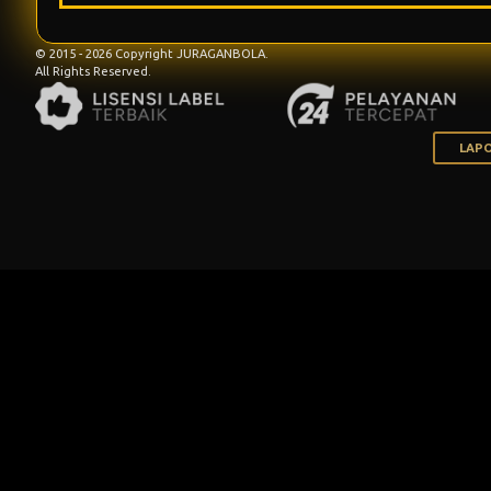
© 2015 - 2026 Copyright JURAGANBOLA.
All Rights Reserved.
LAPO