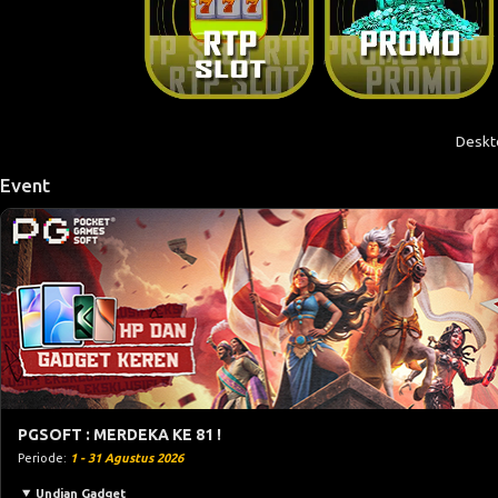
Deskt
Event
PGSOFT : MERDEKA KE 81 !
Periode:
1 - 31 Agustus 2026
Undian Gadget