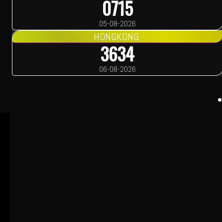
0715
05-08-2026
HONGKONG
3634
06-08-2026