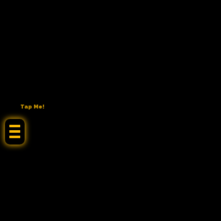
Tap Me!