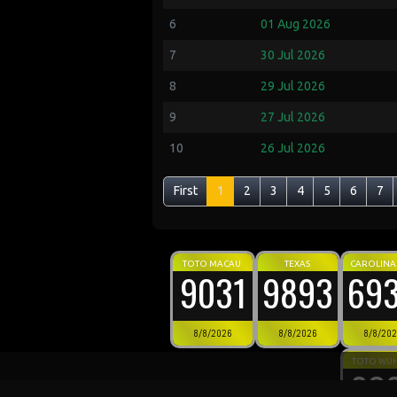
6
01 Aug 2026
7
30 Jul 2026
8
29 Jul 2026
9
27 Jul 2026
10
26 Jul 2026
First
1
2
3
4
5
6
7
TOTO MACAU
TEXAS
CAROLINA
9031
9893
69
8/8/2026
8/8/2026
8/8/20
TOTO WU
63