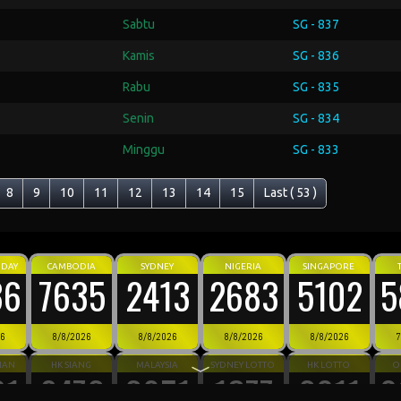
Sabtu
SG - 837
Kamis
SG - 836
Rabu
SG - 835
Senin
SG - 834
Minggu
SG - 833
8
9
10
11
12
13
14
15
Last ( 53 )
 DAY
CAMBODIA
SYDNEY
NIGERIA
SINGAPORE
36
7635
2413
2683
5102
5
26
8/8/2026
8/8/2026
8/8/2026
8/8/2026
7
HAN
HK SIANG
MALAYSIA
SYDNEY LOTTO
HK LOTTO
O
01
2476
6851
1377
6011
0