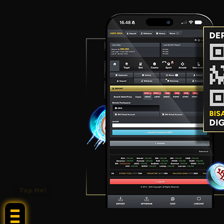
Tap Me!