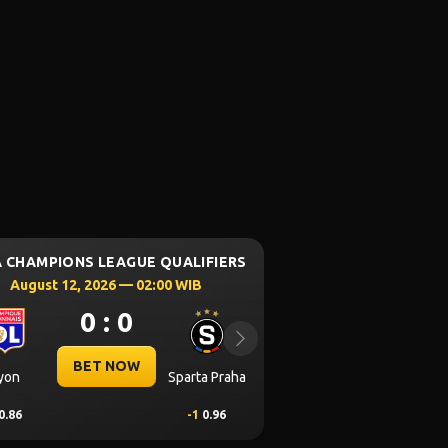
 12/12/2025
A CHAMPIONS LEAGUE QUALIFIERS
August 11, 2026 — 22:59 WIB
0 : 0
Next
BET NOW
Union Saint-
 Glimt
Gilloise
5
0.88
-0.75
0.94