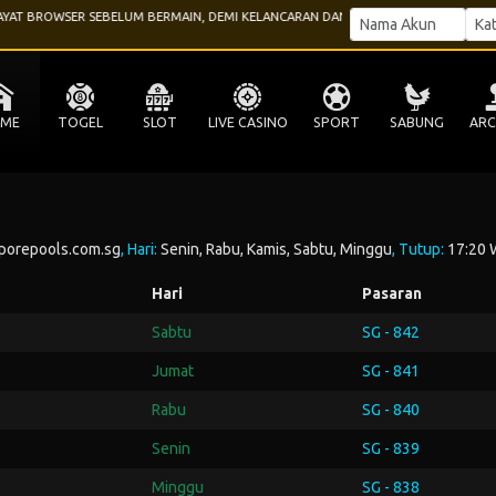
T BROWSER SEBELUM BERMAIN, DEMI KELANCARAN DAN KENYAMANAN YA BOSKU!
ME
TOGEL
SLOT
LIVE CASINO
SPORT
SABUNG
ARC
porepools.com.sg
, Hari:
Senin, Rabu, Kamis, Sabtu, Minggu
, Tutup:
17:20 
Hari
Pasaran
Sabtu
SG - 842
Jumat
SG - 841
Rabu
SG - 840
Senin
SG - 839
Minggu
SG - 838