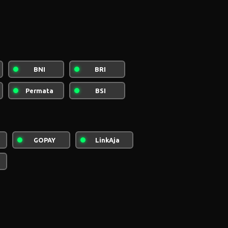
BNI
BRI
Permata
BSI
GOPAY
LinkAja